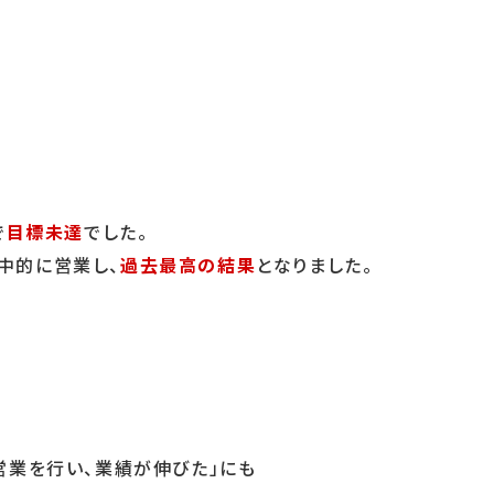
で
目標未達
でした。
中的に営業し、
過去最高の結果
となりました。
営業を行い、業績が伸びた」にも