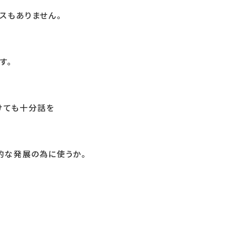
スもありません。
す。
けても十分話を
的な発展の為に使うか。